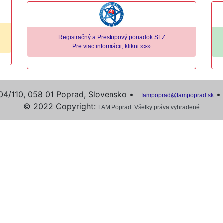
Registračný a Prestupový poriadok SFZ
Pre viac informácii, klikni »»»
04/110, 058 01 Poprad, Slovensko •
•
fampoprad@fampoprad.sk
© 2022 Copyright:
FAM Poprad. Všetky práva vyhradené