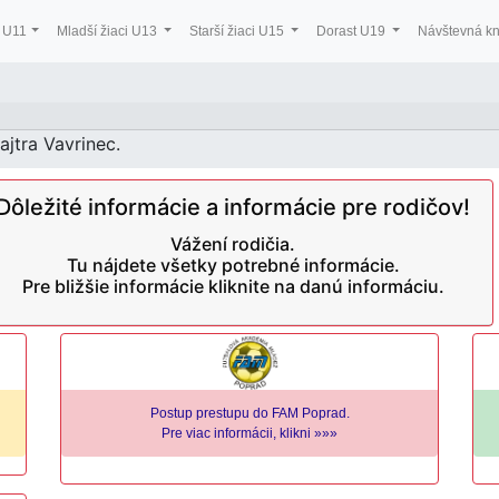
a U11
Mladší žiaci U13
Starší žiaci U15
Dorast U19
Návštevná k
zajtra
Vavrinec
.
Dôležité informácie a informácie pre rodičov!
Vážení rodičia.
Tu nájdete všetky potrebné informácie.
Pre bližšie informácie kliknite na danú informáciu.
Postup prestupu do FAM Poprad.
Pre viac informácii, klikni »»»