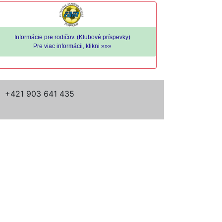
Informácie pre rodičov. (Klubové príspevky)
Pre viac informácii, klikni »»»
+421 903 641 435