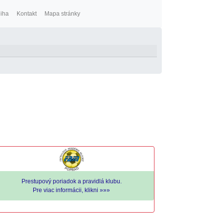
niha
Kontakt
Mapa stránky
Prestupový poriadok a pravidlá klubu.
Pre viac informácii, klikni »»»