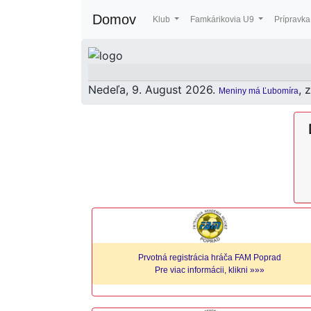
Domov
Klub
Famkárikovia U9
Prípravk
Nedeľa
, 9. August 2026.
, 
Meniny má
Ľubomíra
Prvotná registrácia hráča FAM Poprad
Pre viac informácii, klikni »»»