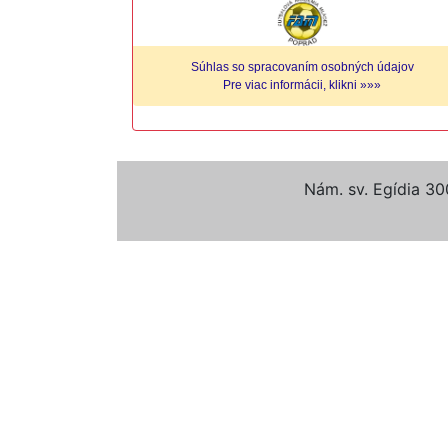
Súhlas so spracovaním osobných údajov
Pre viac informácii, klikni »»»
Nám. sv. Egídia 30