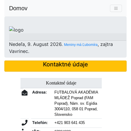
Domov
Nedeľa
, 9. August 2026.
, zajtra
Meniny má
Ľubomíra
Vavrinec
.
Kontaktné údaje
Kontaktné údaje
Adresa:
FUTBALOVÁ AKADÉMIA
MLÁDEŽ Poprad (FAM
Poprad), Nám. sv. Egídia
3004/110, 058 01 Poprad,
Slovensko
Telefón:
+421 903 641 435