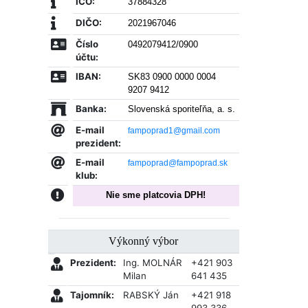
IČO:
37884328
DIČO:
2021967046
Číslo
0492079412/0900
účtu:
IBAN:
SK83 0900 0000 0004
9207 9412
Banka:
Slovenská sporiteľňa, a. s.
E-mail
fampoprad1@gmail.com
prezident:
E-mail
fampoprad@fampoprad.sk
klub:
Nie sme platcovia DPH!
Výkonný výbor
Prezident:
Ing. MOLNÁR
+421 903
Milan
641 435
Tajomník:
RABSKÝ Ján
+421 918
993 336